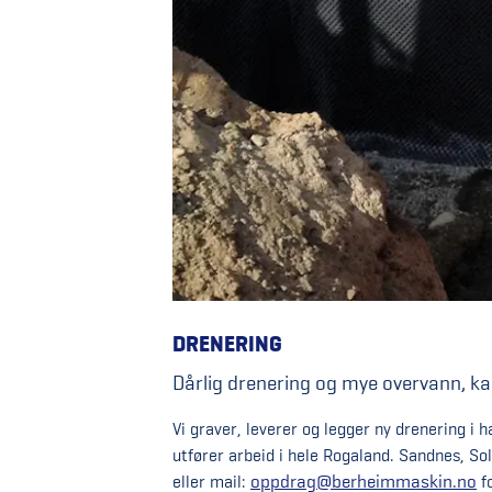
DRENERING
Dårlig drenering og mye overvann, ka
Vi graver, leverer og legger ny drenering i 
utfører arbeid i hele Rogaland. Sandnes, So
oppdrag@berheimmaskin.no
eller mail:
fo