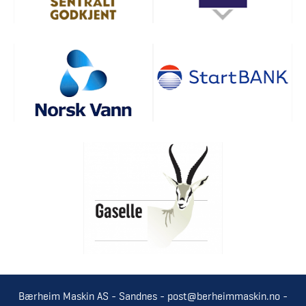
Bærheim Maskin AS - Sandnes -
post@berheimmaskin.no
-